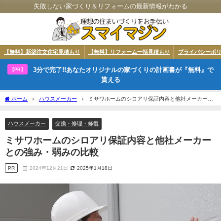
失敗しない家づくり＆リフォームの最新情報がわかる
【無料】新築注文住宅見積もり
【無料】リフォーム一括見積もり
プライバシーポ
3分で完了!!あなたオリジナルの家づくりの計画書が『無料』で
【PR】
貰える
ホーム
ハウスメーカー
ミサワホームのシロアリ保証内容と他社メーカーと
の強み・弱みの比較
ハウスメーカー
交換・修理・修復
ミサワホームのシロアリ保証内容と他社メーカー
との強み・弱みの比較
PR
2024年12月21日
2025年1月18日