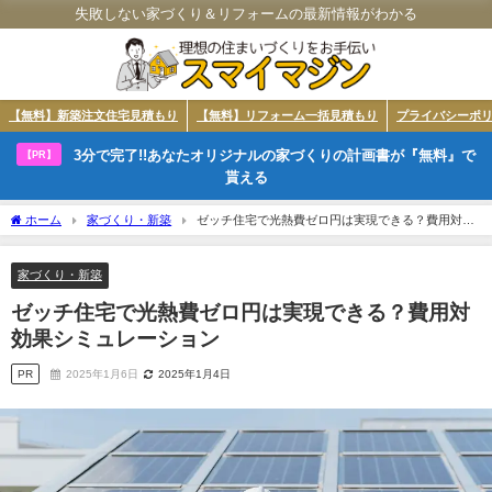
失敗しない家づくり＆リフォームの最新情報がわかる
【無料】新築注文住宅見積もり
【無料】リフォーム一括見積もり
プライバシーポ
3分で完了!!あなたオリジナルの家づくりの計画書が『無料』で
【PR】
貰える
ホーム
家づくり・新築
ゼッチ住宅で光熱費ゼロ円は実現できる？費用対効
果シミュレーション
家づくり・新築
ゼッチ住宅で光熱費ゼロ円は実現できる？費用対
効果シミュレーション
PR
2025年1月6日
2025年1月4日