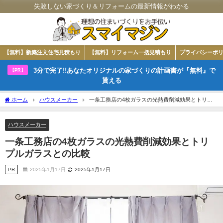
失敗しない家づくり＆リフォームの最新情報がわかる
【無料】新築注文住宅見積もり
【無料】リフォーム一括見積もり
プライバシーポ
3分で完了!!あなたオリジナルの家づくりの計画書が『無料』で
【PR】
貰える
ホーム
ハウスメーカー
一条工務店の4枚ガラスの光熱費削減効果とトリプ
ルガラスとの比較
ハウスメーカー
一条工務店の4枚ガラスの光熱費削減効果とトリ
プルガラスとの比較
PR
2025年1月17日
2025年1月17日