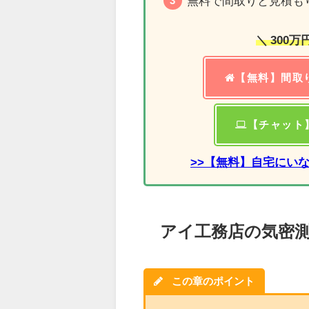
無料で間取りと見積も
＼ 300
【無料】間取
【チャット
>>【無料】自宅にい
アイ工務店の気密
この章のポイント