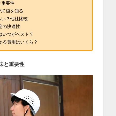
と重要性
のC値を知る
らい？他社比較
宅の快適性
はいつがベスト？
かる費用はいくら？
味と重要性