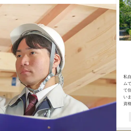
私
ム
て
い
資格