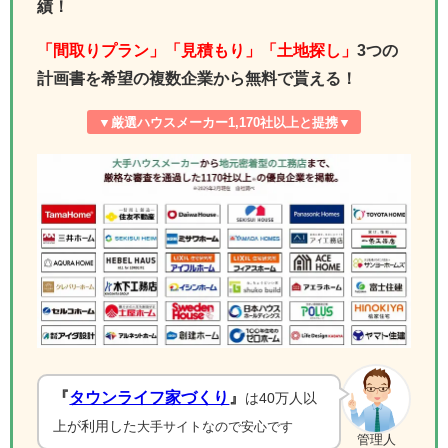
績！
「間取りプラン」「見積もり」「土地探し」
3つの
計画書を希望の複数企業から無料で貰える！
▼厳選ハウスメーカー1,170社以上と提携▼
『
タウンライフ家づくり
』
は40万人以
上が利用した
大手サイトなので安心です
管理人