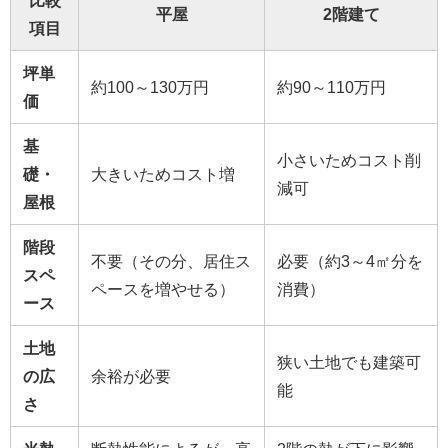
比較
平屋
2階建て
項目
坪単
約100～130万円
約90～110万円
価
基
小さいためコスト削
礎・
大きいためコスト増
減可
屋根
階段
不要（その分、居住ス
必要（約3～4㎡分を
スペ
ペースを増やせる）
消費）
ース
土地
狭い土地でも建築可
の広
余裕が必要
能
さ