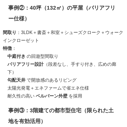
事例②：40坪（132㎡）の平屋（バリアフリ
ー仕様）
間取り
：3LDK＋書斎＋和室＋シューズクローク＋ウォーク
インクローゼット
特徴
：
中庭付き
の回遊型間取り
バリアフリー設計
（段差なし、手すり付き、広めの廊
下）
勾配天井
で開放感のあるリビング
太陽光発電＋エネファームで省エネ仕様
耐久性の高い
ベルバーン外壁
を採用
事例③：3階建ての都市型住宅（限られた土
地を有効活用）