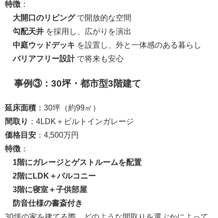
特徴
：
大開口のリビング
で開放的な空間
勾配天井
を採用し、広がりを演出
中庭ウッドデッキ
を設置し、外と一体感のある暮らし
バリアフリー設計
で将来も安心
事例③：30坪・都市型3階建て
延床面積
：30坪（約99㎡）
間取り
：4LDK＋ビルトインガレージ
価格目安
：4,500万円
特徴
：
1階にガレージとゲストルームを配置
2階にLDK＋バルコニー
3階に寝室＋子供部屋
防音仕様の書斎付き
30坪の家を建てる際、どのような間取りを選ぶかによって