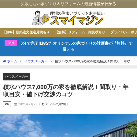
失敗しない家づくり＆リフォームの最新情報がわかる
【無料】新築注文住宅見積もり
【無料】リフォーム一括見積もり
プライバシーポ
3分で完了!!あなたオリジナルの家づくりの計画書が『無料』で
【PR】
貰える
ホーム
ハウスメーカー
積水ハウス7,000万の家を徹底解説！間取り・年収目
安・値下げ交渉のコツ
ハウスメーカー
積水ハウス7,000万の家を徹底解説！間取り・年
収目安・値下げ交渉のコツ
PR
2025年2月22日
2025年2月20日