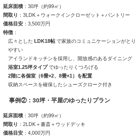
延床面積
：30坪（約99㎡）
間取り
：3LDK＋ウォークインクローゼット＋パントリー
価格目安
：3,500万円
特徴
：
広々とした
LDK18帖
で家族のコミュニケーションがとり
やすい
アイランドキッチンを採用し、開放感のあるダイニング
浴室1.25坪タイプ
でゆったりくつろげる
2階に各個室（6畳×2、8畳×1）を配置
収納スペースを確保したシューズクローク付き
事例②：30坪・平屋のゆったりプラン
延床面積
：30坪（約99㎡）
間取り
：2LDK＋書斎＋ウッドデッキ
価格目安
：4,000万円