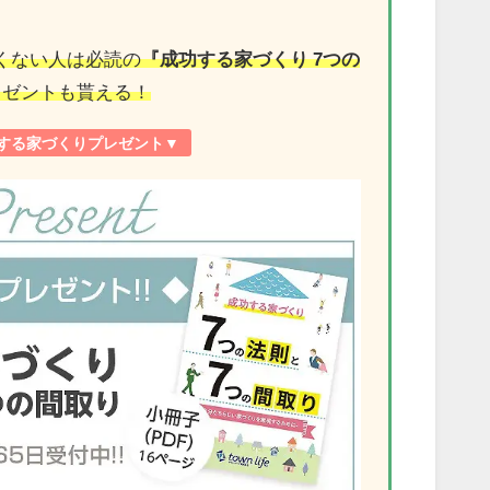
くない人は必読の
『成功する家づくり 7つの
レゼントも貰える！
する家づくりプレゼント
▼