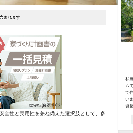
含まれます
私
ム
て
い
資格
安全性と実用性を兼ね備えた選択肢として、多