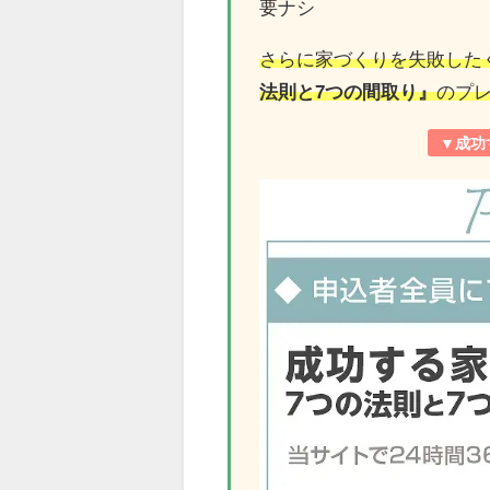
要ナシ
さらに家づくりを失敗した
法則と7つの間取り』
のプ
▼
成功