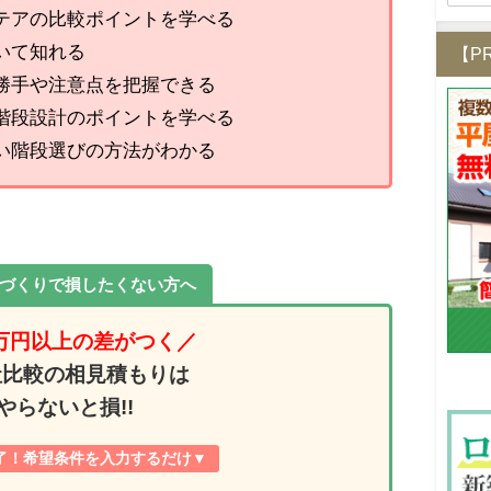
テアの比較ポイントを学べる
いて知れる
【P
勝手や注意点を把握できる
階段設計のポイントを学べる
い階段選びの方法がわかる
家づくりで損したくない方へ
0万円以上の差がつく
／
社比較の相見積もりは
やらないと損!!
了！希望条件を入力するだけ▼