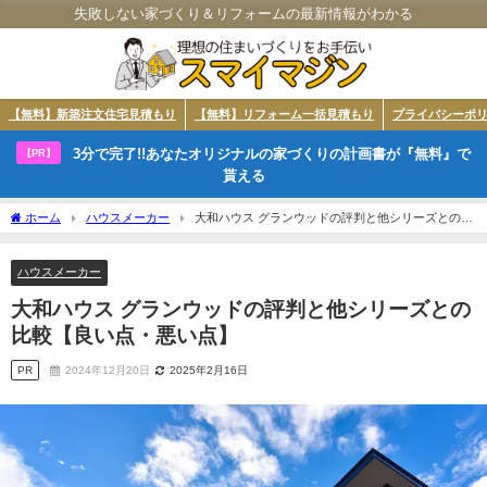
失敗しない家づくり＆リフォームの最新情報がわかる
【無料】新築注文住宅見積もり
【無料】リフォーム一括見積もり
プライバシーポ
3分で完了!!あなたオリジナルの家づくりの計画書が『無料』で
【PR】
貰える
ホーム
ハウスメーカー
大和ハウス グランウッドの評判と他シリーズとの比
較【良い点・悪い点】
ハウスメーカー
大和ハウス グランウッドの評判と他シリーズとの
比較【良い点・悪い点】
PR
2024年12月20日
2025年2月16日