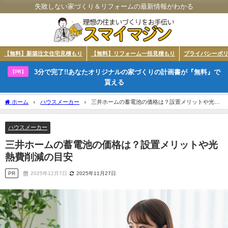
失敗しない家づくり＆リフォームの最新情報がわかる
【無料】新築注文住宅見積もり
【無料】リフォーム一括見積もり
プライバシーポ
3分で完了!!あなたオリジナルの家づくりの計画書が『無料』で
【PR】
貰える
ホーム
ハウスメーカー
三井ホームの蓄電池の価格は？設置メリットや光熱
費削減の目安
ハウスメーカー
三井ホームの蓄電池の価格は？設置メリットや光
熱費削減の目安
PR
2025年12月7日
2025年11月27日