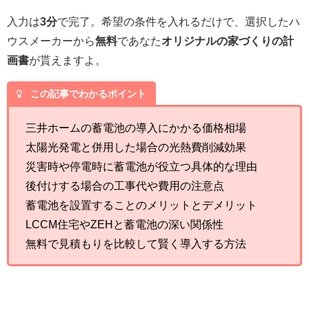
入力は
3分
で完了。希望の条件を入れるだけで、選択したハ
ウスメーカーから
無料
であなた
オリジナルの家づくりの計
画書
が貰えますよ。
この記事でわかるポイント
三井ホームの蓄電池の導入にかかる価格相場
太陽光発電と併用した場合の光熱費削減効果
災害時や停電時に蓄電池が役立つ具体的な理由
後付けする場合の工事代や費用の注意点
蓄電池を設置することのメリットとデメリット
LCCM住宅やZEHと蓄電池の深い関係性
無料で見積もりを比較して賢く導入する方法