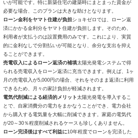
いが可能です。特に新築住宅の建築時にまとまった資金が
必要な場合、このプランは大きな助けとなります。
ローン金利をヤマト住建が負担
ショキゼロでは、ローン返
済にかかる金利分をヤマト住建が負担します。そのため、
利用者が支払うのは設置費用のみです。これにより、実質
的に金利なしで分割払いが可能となり、余分な支出を抑え
ることができます。
売電収入によるローン返済の補填
太陽光発電システムで得
られる売電収入をローン返済に充当できます。例えば、1ヶ
月の売電収入が5,000円の場合、それをそのまま返済に利用
できるため、月々の家計負担が軽減されます。
電気代削減による経済的メリット
太陽光発電を導入するこ
とで、自家消費分の電力をまかなうことができ、電力会社
から購入する電気量を大幅に削減できます。家庭の電気代
が20～30％程度削減されるケースも珍しくありません。
ローン完済後はすべて利益に
10年程度でローンを完済した