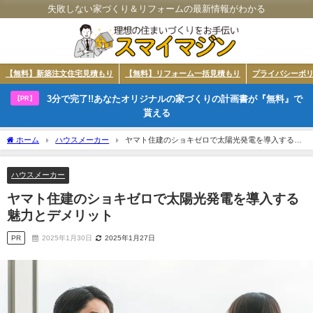
失敗しない家づくり＆リフォームの最新情報がわかる
【無料】新築注文住宅見積もり
【無料】リフォーム一括見積もり
プライバシーポ
3分で完了!!あなたオリジナルの家づくりの計画書が『無料』で
【PR】
貰える
ホーム
ハウスメーカー
ヤマト住建のショキゼロで太陽光発電を導入する魅
力とデメリット
ハウスメーカー
ヤマト住建のショキゼロで太陽光発電を導入する
魅力とデメリット
PR
2025年1月30日
2025年1月27日