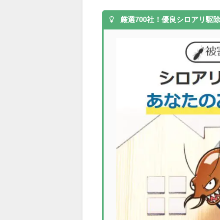
厳選700社！優良シロアリ駆