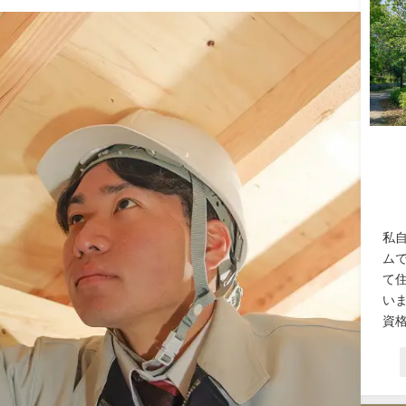
私
ム
て
い
資格