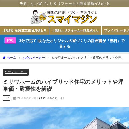
失敗しない家づくり＆リフォームの最新情報がわかる
【無料】新築注文住宅見積もり
【無料】リフォーム一括見積もり
プライバシーポ
3分で完了!!あなたオリジナルの家づくりの計画書が『無料』で
【PR】
貰える
ホーム
ハウスメーカー
ミサワホームのハイブリッド住宅のメリットや坪単
価・耐震性を解説
ハウスメーカー
ミサワホームのハイブリッド住宅のメリットや坪
単価・耐震性を解説
PR
2025年1月21日
2025年1月21日