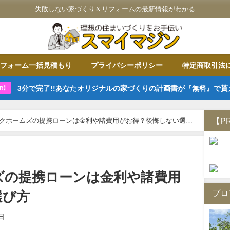
失敗しない家づくり＆リフォームの最新情報がわかる
フォーム一括見積もり
プライバシーポリシー
特定商取引法
3分で完了!!あなたオリジナルの家づくりの計画書が『無料』で貰
R】
【P
クホームズの提携ローンは金利や諸費用がお得？後悔しない選び
ズの提携ローンは金利や諸費用
プロ
選び方
日