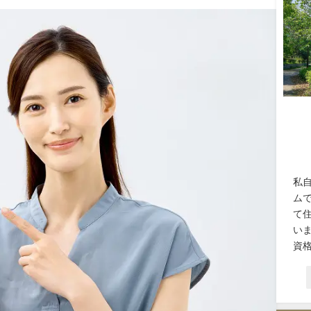
私
ム
て
い
資格