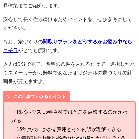
具体策までご紹介します。
安心して長く住み続けるためのヒントを、ぜひ参考にして
ください。
なお、家づくりの
間取りプランをどうするかお悩み中なら
コチラ
がとても便利です。
入力は
3分
で完了。希望の条件を入れるだけで、選択したハ
ウスメーカーから
無料
であなた
オリジナルの家づくりの計
画書
が貰えますよ。
この記事でわかるポイント
・積水ハウス 15年点検ではどこを点検するのかがわ
かる
・15年点検にかかる費用とその内訳が理解できる
・永年保証の中身と継続のための条件が把握できる