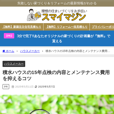
失敗しない家づくり＆リフォームの最新情報がわかる
【無料】新築注文住宅見積もり
【無料】リフォーム一括見積もり
プライバシーポ
3分で完了!!あなたオリジナルの家づくりの計画書が『無料』で
【PR】
貰える
ホーム
ハウスメーカー
積水ハウスの15年点検の内容とメンテナンス費用を
抑えるコツ
ハウスメーカー
積水ハウスの15年点検の内容とメンテナンス費用
を抑えるコツ
PR
2025年5月11日
2025年5月7日