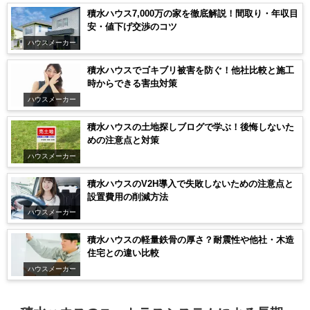
積水ハウス7,000万の家を徹底解説！間取り・年収目
安・値下げ交渉のコツ
ハウスメーカー
積水ハウスでゴキブリ被害を防ぐ！他社比較と施工
時からできる害虫対策
ハウスメーカー
積水ハウスの土地探しブログで学ぶ！後悔しないた
めの注意点と対策
ハウスメーカー
積水ハウスのV2H導入で失敗しないための注意点と
設置費用の削減方法
ハウスメーカー
積水ハウスの軽量鉄骨の厚さ？耐震性や他社・木造
住宅との違い比較
ハウスメーカー