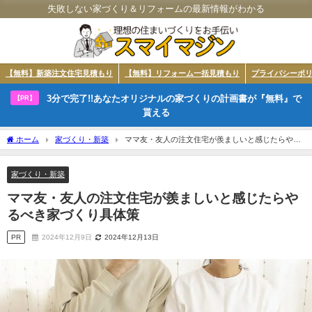
失敗しない家づくり＆リフォームの最新情報がわかる
【無料】新築注文住宅見積もり
【無料】リフォーム一括見積もり
プライバシーポ
3分で完了!!あなたオリジナルの家づくりの計画書が『無料』で
【PR】
貰える
ホーム
家づくり・新築
ママ友・友人の注文住宅が羨ましいと感じたらやる
べき家づくり具体策
家づくり・新築
ママ友・友人の注文住宅が羨ましいと感じたらや
るべき家づくり具体策
PR
2024年12月9日
2024年12月13日